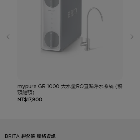
支濾
mypure GR 1000 大水量RO直輸淨水系統 (鵝
m
頸龍頭)
NT$17,800
NT
BRITA 碧然德 聯絡資訊