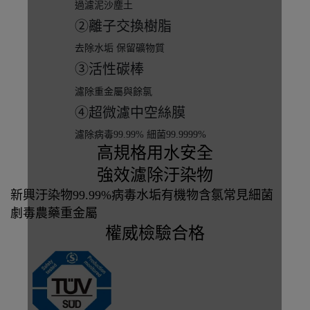
過濾泥沙塵土
②離子交換樹脂
去除水垢 保留礦物質
③活性碳棒
濾除重金屬與餘氯
④超微濾中空絲膜
濾除病毒99.99% 細菌99.9999%
高規格用水安全
強效濾除汙染物
新興汙染物
99.99%病毒
水垢
有機物含氯
常見細菌
劇毒農藥
重金屬
權威檢驗合格