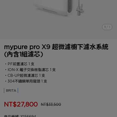
1
/
1
mypure pro X9 超微濾櫥下濾水系統
(內含1組濾芯)
‧PF前置濾芯 1 支
‧ION-X 離子交換樹脂濾芯 1 支
‧CB-UP超微濾濾芯 1 支
‧304不鏽鋼單用龍頭 1 支
BRITA
NT$27,800
NT$33,500
商品編號:
1056694