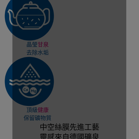
晶瑩
甘泉
去除水垢
頂級
健康
保留礦物質
中空絲膜先進工藝
靈感來自德國礦泉