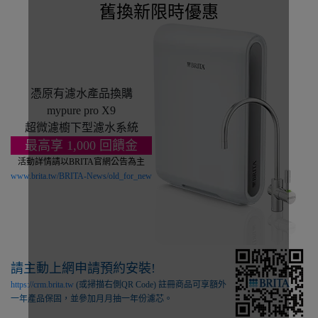
舊換新限時優惠
憑原有濾水產品換購
mypure pro X9
超微濾櫥下型濾水系統
最高享 1,000 回饋金
活動詳情請以BRITA官網公告為主
www.brita.tw/BRITA-News/old_for_new
請主動上網申請預約安裝!
https://crm.brita.tw
(或掃描右側QR Code) 註冊商品可享額外
一年產品保固，並參加月月抽一年份濾芯。