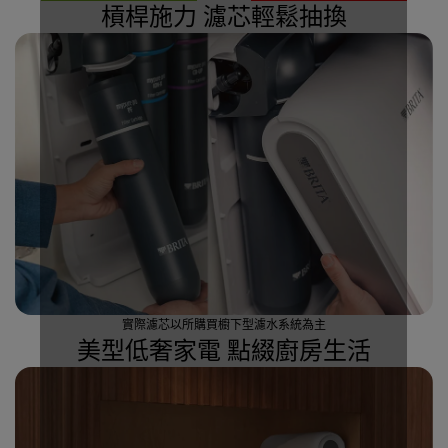
槓桿施力 濾芯輕鬆抽換
實際濾芯以所購買櫥下型濾水系統為主
美型低奢家電 點綴廚房生活