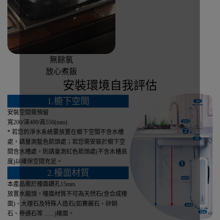
無餘氯
放心煮飯
安裝環境自我評估
1.櫥下空間
安裝空間需預留
寬200/深400/高550(mm)
* 若您的淨水系統要放置在櫥下空間不含水槽
處，請量測藍色箭頭處；若您需安裝於櫥下空
間含水槽處，則請量測紅色箭頭處(不含水槽高
度)以確保空間充足。
2.檯面材質
本產品需於檯面鑽孔15mm
放置水龍頭，檯面材質不可為天然石(含合成檯
面)、大理石及特殊人造石(如賽麗石、矽銅
石、帝通石等……)檯面。