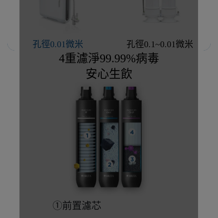
孔徑0.01微米
孔徑0.1~0.01微米
4重濾淨99.99%病毒
安心生飲
①前置濾芯