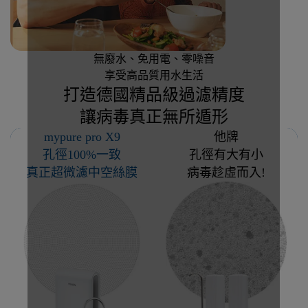
無廢水、免用電、零噪音
享受高品質用水生活
打造德國精品級過濾精度
讓病毒真正無所遁形
mypure pro X9
他牌
孔徑100%一致
孔徑有大有小
真正超微濾中空絲膜
病毒趁虛而入!